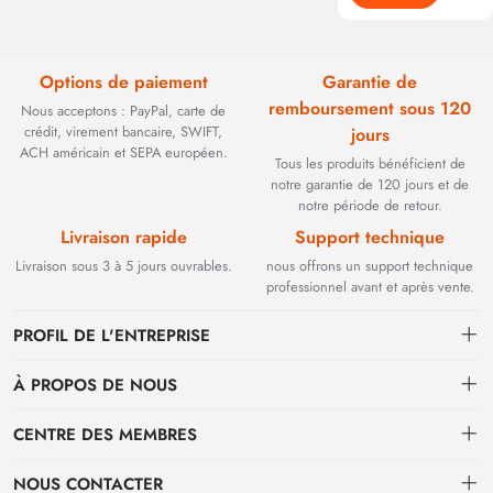
Options de paiement
Garantie de
remboursement sous 120
Nous acceptons : PayPal, carte de
crédit, virement bancaire, SWIFT,
jours
ACH américain et SEPA européen.
Tous les produits bénéficient de
notre garantie de 120 jours et de
notre période de retour.
Livraison rapide
Support technique
Livraison sous 3 à 5 jours ouvrables.
nous offrons un support technique
professionnel avant et après vente.
PROFIL DE L'ENTREPRISE
À PROPOS DE NOUS
Contact
CENTRE DES MEMBRES
Fondée en 2002, BEYOND TECHNOLOGY INTERNATIONAL LIMITED
s'est initialement spécialisée dans les solutions de fibre optique haute
Expédition
centre personnel
performance. Face à l'évolution des réseaux industriels, nous avons
NOUS CONTACTER