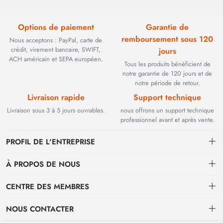
Options de paiement
Garantie de
remboursement sous 120
Nous acceptons : PayPal, carte de
crédit, virement bancaire, SWIFT,
jours
ACH américain et SEPA européen.
Tous les produits bénéficient de
notre garantie de 120 jours et de
notre période de retour.
Livraison rapide
Support technique
Livraison sous 3 à 5 jours ouvrables.
nous offrons un support technique
professionnel avant et après vente.
PROFIL DE L'ENTREPRISE
À PROPOS DE NOUS
Contact
CENTRE DES MEMBRES
Fondée en 2002, BEYOND TECHNOLOGY INTERNATIONAL LIMITED
s'est initialement spécialisée dans les solutions de fibre optique haute
Expédition
centre personnel
performance. Face à l'évolution des réseaux industriels, nous avons
NOUS CONTACTER
stratégiquement étendu notre expertise aux composants critiques
Conditions de paiement et de facturation