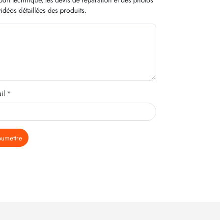
idéos détaillées des produits.
il *
oumettre