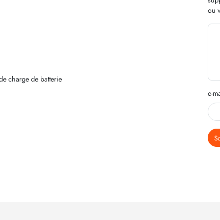
ou v
de charge de batterie
e-ma
S