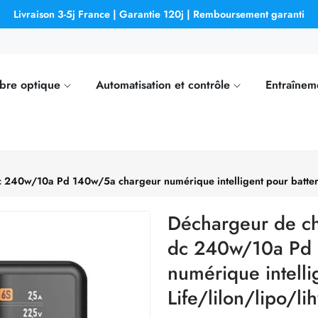
Livraison 3-5j France | Garantie 120j | Remboursement garanti
ibre optique
Automatisation et contrôle
Entraînem
240w/10a Pd 140w/5a chargeur numérique intelligent pour batteries
Déchargeur de ch
dc 240w/10a Pd 
numérique intelli
Life/lilon/lipo/li