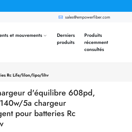
sales@empowerfiber.com
ents et mouvements
Derniers
Produits
produits
récemment
consultés
 Rc Life/lilon/lipo/lihv
argeur d'équilibre 608pd,
140w/5a chargeur
gent pour batteries Rc
hv