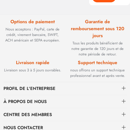
Options de paiement
Garantie de
remboursement sous 120
Nous acceptons : PayPal, carte de
crédit, virement bancaire, SWIFT,
jours
ACH américain et SEPA européen.
Tous les produits bénéficient de
notre garantie de 120 jours et de
notre période de retour.
Livraison rapide
Support technique
Livraison sous 3 à 5 jours ouvrables.
nous offrons un support technique
professionnel avant et après vente.
PROFIL DE L'ENTREPRISE
À PROPOS DE NOUS
Contact
CENTRE DES MEMBRES
Fondée en 2002, BEYOND TECHNOLOGY INTERNATIONAL LIMITED
s'est initialement spécialisée dans les solutions de fibre optique haute
Expédition
centre personnel
performance. Face à l'évolution des réseaux industriels, nous avons
NOUS CONTACTER