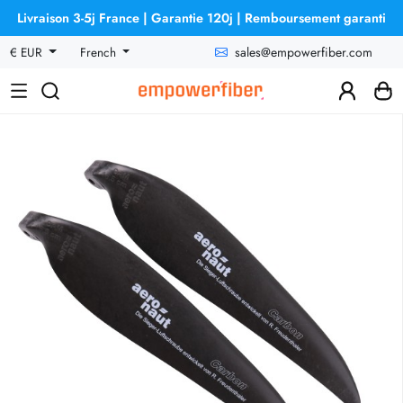
Livraison 3-5j France | Garantie 120j | Remboursement garanti
sales@empowerfiber.com
€ EUR
French