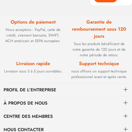
Options de paiement
Garantie de
remboursement sous 120
Nous acceptons : PayPal, carte de
crédit, virement bancaire, SWIFT,
jours
ACH américain et SEPA européen.
Tous les produits bénéficient de
notre garantie de 120 jours et de
notre période de retour.
Livraison rapide
Support technique
Livraison sous 3 à 5 jours ouvrables.
nous offrons un support technique
professionnel avant et après vente.
PROFIL DE L'ENTREPRISE
À PROPOS DE NOUS
Contact
CENTRE DES MEMBRES
Fondée en 2002, BEYOND TECHNOLOGY INTERNATIONAL LIMITED
s'est initialement spécialisée dans les solutions de fibre optique haute
Expédition
centre personnel
performance. Face à l'évolution des réseaux industriels, nous avons
NOUS CONTACTER