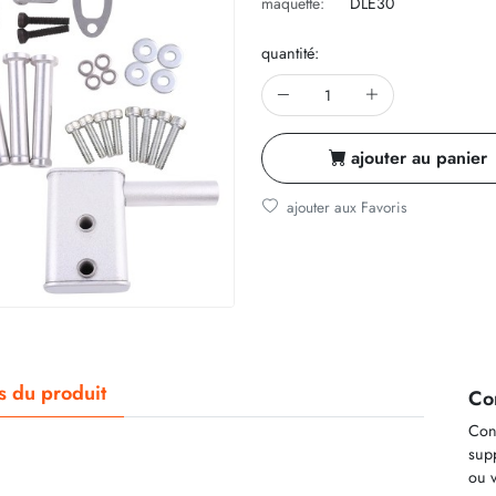
maquette:
DLE30
quantité:
ajouter au panier
ajouter aux Favoris
ls du produit
Co
Cont
supp
ou v