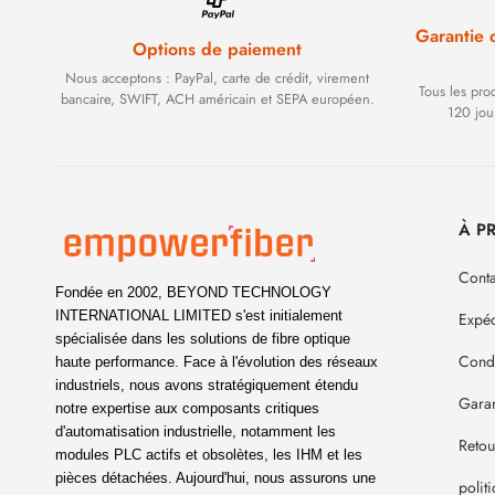
Garantie
Options de paiement
Nous acceptons : PayPal, carte de crédit, virement
Tous les pro
bancaire, SWIFT, ACH américain et SEPA européen.
120 jou
À P
Conta
Fondée en 2002, BEYOND TECHNOLOGY
INTERNATIONAL LIMITED s'est initialement
Expéd
spécialisée dans les solutions de fibre optique
Condi
haute performance. Face à l'évolution des réseaux
industriels, nous avons stratégiquement étendu
Garan
notre expertise aux composants critiques
d'automatisation industrielle, notamment les
Reto
modules PLC actifs et obsolètes, les IHM et les
pièces détachées. Aujourd'hui, nous assurons une
polit