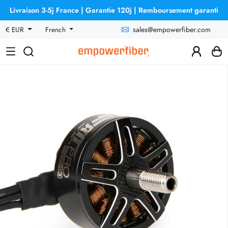
Livraison 3-5j France | Garantie 120j | Remboursement garanti
sales@empowerfiber.com
€ EUR
French