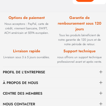
Options de paiement
Garantie de
remboursement sous 120
Nous acceptons : PayPal, carte de
crédit, virement bancaire, SWIFT,
jours
ACH américain et SEPA européen.
Tous les produits bénéficient de
notre garantie de 120 jours et de
notre période de retour.
Livraison rapide
Support technique
Livraison sous 3 à 5 jours ouvrables.
nous offrons un support technique
professionnel avant et après vente.
PROFIL DE L'ENTREPRISE
À PROPOS DE NOUS
Contact
CENTRE DES MEMBRES
Fondée en 2002, BEYOND TECHNOLOGY INTERNATIONAL LIMITED
s'est initialement spécialisée dans les solutions de fibre optique haute
Expédition
centre personnel
performance. Face à l'évolution des réseaux industriels, nous avons
NOUS CONTACTER