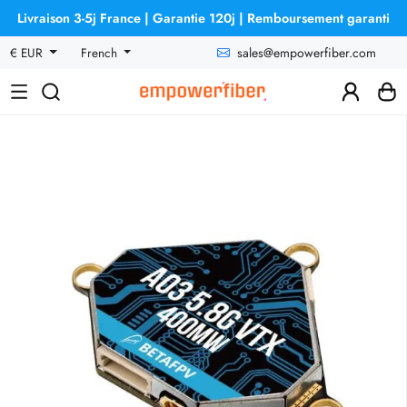
Livraison 3-5j France | Garantie 120j | Remboursement garanti
sales@empowerfiber.com
€ EUR
French