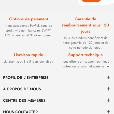
Options de paiement
Garantie de
remboursement sous 120
Nous acceptons : PayPal, carte de
crédit, virement bancaire, SWIFT,
jours
ACH américain et SEPA européen.
Tous les produits bénéficient de
notre garantie de 120 jours et de
notre période de retour.
Livraison rapide
Support technique
Livraison sous 3 à 5 jours ouvrables.
nous offrons un support technique
professionnel avant et après vente.
PROFIL DE L'ENTREPRISE
À PROPOS DE NOUS
Contact
CENTRE DES MEMBRES
Fondée en 2002, BEYOND TECHNOLOGY INTERNATIONAL LIMITED
s'est initialement spécialisée dans les solutions de fibre optique haute
Expédition
centre personnel
performance. Face à l'évolution des réseaux industriels, nous avons
NOUS CONTACTER