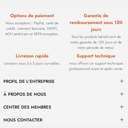
Options de paiement
Garantie de
remboursement sous 120
Nous acceptons : PayPal, carte de
crédit, virement bancaire, SWIFT,
jours
ACH américain et SEPA européen.
Tous les produits bénéficient de
notre garantie de 120 jours et de
notre période de retour.
Livraison rapide
Support technique
Livraison sous 3 à 5 jours ouvrables.
nous offrons un support technique
professionnel avant et après vente.
PROFIL DE L'ENTREPRISE
À PROPOS DE NOUS
Contact
CENTRE DES MEMBRES
Fondée en 2002, BEYOND TECHNOLOGY INTERNATIONAL LIMITED
s'est initialement spécialisée dans les solutions de fibre optique haute
Expédition
centre personnel
performance. Face à l'évolution des réseaux industriels, nous avons
NOUS CONTACTER
stratégiquement étendu notre expertise aux composants critiques
Conditions de paiement et de facturation