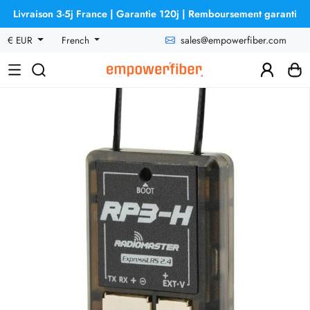
Livraison 3-5j France | Garantie 120j | Remboursement garanti
sales@empowerfiber.com
€ EUR
French