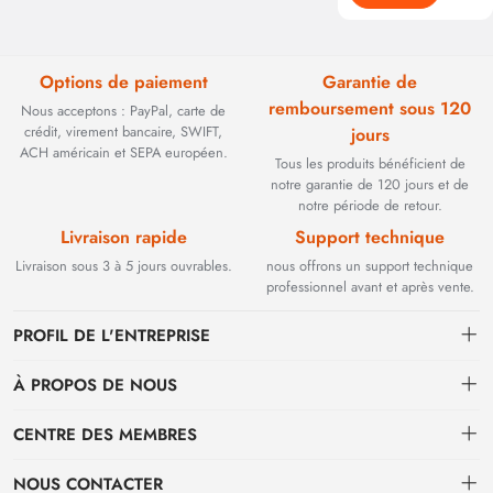
Options de paiement
Garantie de
remboursement sous 120
Nous acceptons : PayPal, carte de
crédit, virement bancaire, SWIFT,
jours
ACH américain et SEPA européen.
Tous les produits bénéficient de
notre garantie de 120 jours et de
notre période de retour.
Livraison rapide
Support technique
Livraison sous 3 à 5 jours ouvrables.
nous offrons un support technique
professionnel avant et après vente.
PROFIL DE L'ENTREPRISE
À PROPOS DE NOUS
Contact
CENTRE DES MEMBRES
Fondée en 2002, BEYOND TECHNOLOGY INTERNATIONAL LIMITED
s'est initialement spécialisée dans les solutions de fibre optique haute
Expédition
centre personnel
performance. Face à l'évolution des réseaux industriels, nous avons
NOUS CONTACTER