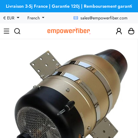
Livraison 3-5j France | Garantie 120j | Remboursement garanti
sales@empowerfiber.com
€ EUR
French