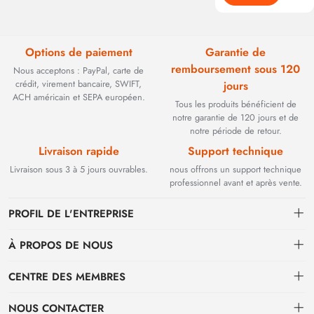
Options de paiement
Garantie de
remboursement sous 120
Nous acceptons : PayPal, carte de
crédit, virement bancaire, SWIFT,
jours
ACH américain et SEPA européen.
Tous les produits bénéficient de
notre garantie de 120 jours et de
notre période de retour.
Livraison rapide
Support technique
Livraison sous 3 à 5 jours ouvrables.
nous offrons un support technique
professionnel avant et après vente.
PROFIL DE L'ENTREPRISE
À PROPOS DE NOUS
Contact
CENTRE DES MEMBRES
Fondée en 2002, BEYOND TECHNOLOGY INTERNATIONAL LIMITED
s'est initialement spécialisée dans les solutions de fibre optique haute
Expédition
centre personnel
performance. Face à l'évolution des réseaux industriels, nous avons
NOUS CONTACTER