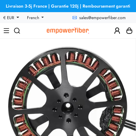
Livraison 3-5j France | Garantie 120j | Remboursement garanti
sales@empowerfiber.com
€ EUR
French