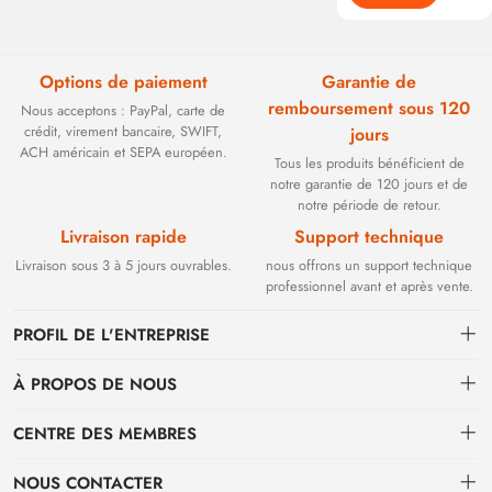
Options de paiement
Garantie de
remboursement sous 120
Nous acceptons : PayPal, carte de
crédit, virement bancaire, SWIFT,
jours
ACH américain et SEPA européen.
Tous les produits bénéficient de
notre garantie de 120 jours et de
notre période de retour.
Livraison rapide
Support technique
Livraison sous 3 à 5 jours ouvrables.
nous offrons un support technique
professionnel avant et après vente.
PROFIL DE L'ENTREPRISE
À PROPOS DE NOUS
Contact
CENTRE DES MEMBRES
Fondée en 2002, BEYOND TECHNOLOGY INTERNATIONAL LIMITED
s'est initialement spécialisée dans les solutions de fibre optique haute
Expédition
centre personnel
performance. Face à l'évolution des réseaux industriels, nous avons
NOUS CONTACTER