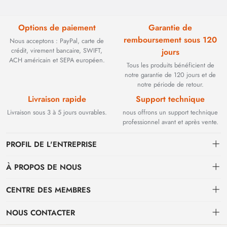
Options de paiement
Garantie de
remboursement sous 120
Nous acceptons : PayPal, carte de
crédit, virement bancaire, SWIFT,
jours
ACH américain et SEPA européen.
Tous les produits bénéficient de
notre garantie de 120 jours et de
notre période de retour.
Livraison rapide
Support technique
Livraison sous 3 à 5 jours ouvrables.
nous offrons un support technique
professionnel avant et après vente.
PROFIL DE L'ENTREPRISE
À PROPOS DE NOUS
Contact
CENTRE DES MEMBRES
Fondée en 2002, BEYOND TECHNOLOGY INTERNATIONAL LIMITED
s'est initialement spécialisée dans les solutions de fibre optique haute
Expédition
centre personnel
performance. Face à l'évolution des réseaux industriels, nous avons
NOUS CONTACTER
stratégiquement étendu notre expertise aux composants critiques
Conditions de paiement et de facturation