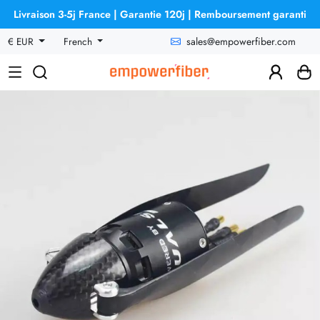
Livraison 3-5j France | Garantie 120j | Remboursement garanti
sales@empowerfiber.com
€ EUR
French