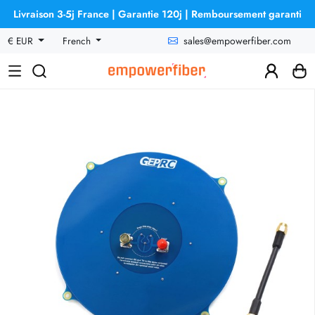
Livraison 3-5j France | Garantie 120j | Remboursement garanti
sales@empowerfiber.com
€ EUR
French