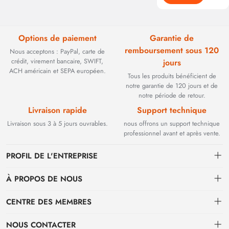
Options de paiement
Garantie de
remboursement sous 120
Nous acceptons : PayPal, carte de
crédit, virement bancaire, SWIFT,
jours
ACH américain et SEPA européen.
Tous les produits bénéficient de
notre garantie de 120 jours et de
notre période de retour.
Livraison rapide
Support technique
Livraison sous 3 à 5 jours ouvrables.
nous offrons un support technique
professionnel avant et après vente.
PROFIL DE L'ENTREPRISE
À PROPOS DE NOUS
Contact
CENTRE DES MEMBRES
Fondée en 2002, BEYOND TECHNOLOGY INTERNATIONAL LIMITED
s'est initialement spécialisée dans les solutions de fibre optique haute
Expédition
centre personnel
performance. Face à l'évolution des réseaux industriels, nous avons
NOUS CONTACTER