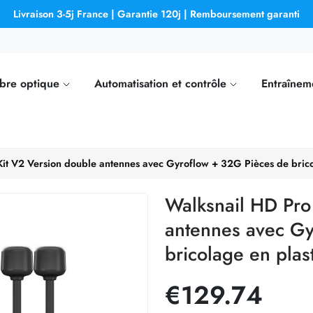
Livraison 3-5j France | Garantie 120j | Remboursement garanti
ibre optique
Automatisation et contrôle
Entraînem
it V2 Version double antennes avec Gyroflow + 32G Pièces de brico
Walksnail HD Pro
antennes avec Gy
bricolage en plas
€129.74