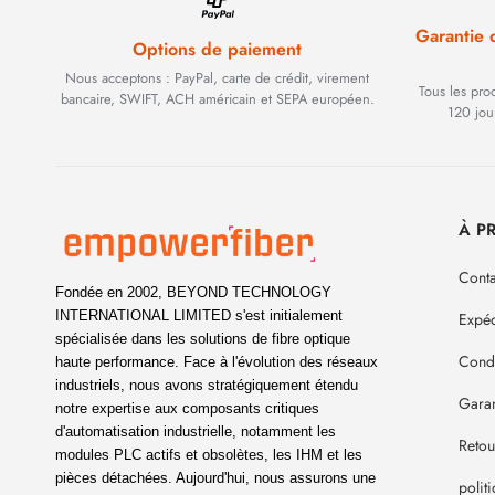
Garantie
Options de paiement
Nous acceptons : PayPal, carte de crédit, virement
Tous les pro
bancaire, SWIFT, ACH américain et SEPA européen.
120 jou
À P
Conta
Fondée en 2002, BEYOND TECHNOLOGY
INTERNATIONAL LIMITED s'est initialement
Expéd
spécialisée dans les solutions de fibre optique
Condi
haute performance. Face à l'évolution des réseaux
industriels, nous avons stratégiquement étendu
Garan
notre expertise aux composants critiques
d'automatisation industrielle, notamment les
Reto
modules PLC actifs et obsolètes, les IHM et les
pièces détachées. Aujourd'hui, nous assurons une
polit