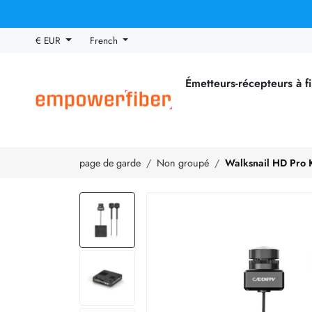
€ EUR
French
Émetteurs-récepteurs à f
page de garde
Non groupé
Walksnail HD Pro K