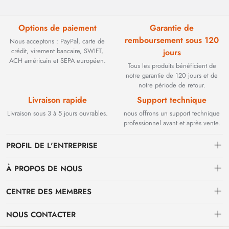
Options de paiement
Garantie de
remboursement sous 120
Nous acceptons : PayPal, carte de
crédit, virement bancaire, SWIFT,
jours
ACH américain et SEPA européen.
Tous les produits bénéficient de
notre garantie de 120 jours et de
notre période de retour.
Livraison rapide
Support technique
Livraison sous 3 à 5 jours ouvrables.
nous offrons un support technique
professionnel avant et après vente.
PROFIL DE L'ENTREPRISE
À PROPOS DE NOUS
Contact
CENTRE DES MEMBRES
Fondée en 2002, BEYOND TECHNOLOGY INTERNATIONAL LIMITED
s'est initialement spécialisée dans les solutions de fibre optique haute
Expédition
centre personnel
performance. Face à l'évolution des réseaux industriels, nous avons
NOUS CONTACTER
stratégiquement étendu notre expertise aux composants critiques
Conditions de paiement et de facturation