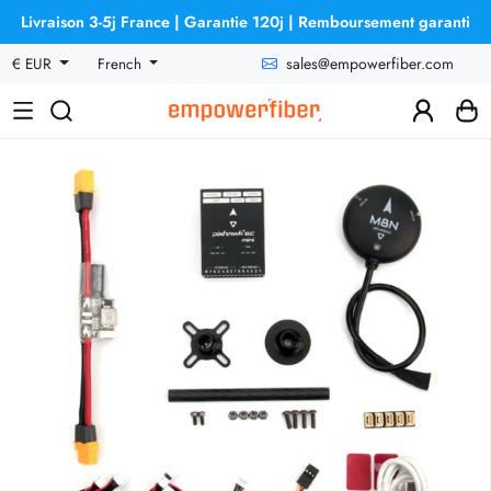
Livraison 3-5j France | Garantie 120j | Remboursement garanti
sales@empowerfiber.com
€ EUR
French