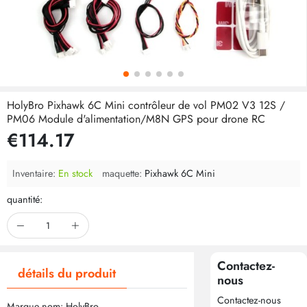
HolyBro Pixhawk 6C Mini contrôleur de vol PM02 V3 12S /
PM06 Module d'alimentation/M8N GPS pour drone RC
€114.17
Inventaire:
En stock
maquette:
Pixhawk 6C Mini
quantité:
Contactez-
détails du produit
nous
Contactez-nous
Marque nom: HolyBro