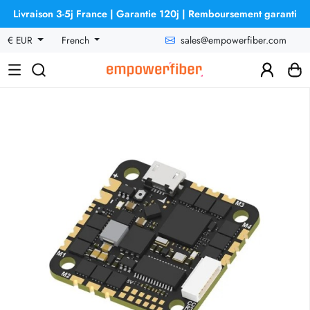
Livraison 3-5j France | Garantie 120j | Remboursement garanti
sales@empowerfiber.com
€ EUR
French