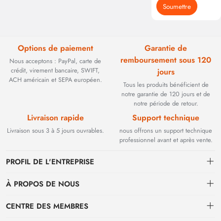
Soumettre
Options de paiement
Garantie de
remboursement sous 120
Nous acceptons : PayPal, carte de
crédit, virement bancaire, SWIFT,
jours
ACH américain et SEPA européen.
Tous les produits bénéficient de
notre garantie de 120 jours et de
notre période de retour.
Livraison rapide
Support technique
Livraison sous 3 à 5 jours ouvrables.
nous offrons un support technique
professionnel avant et après vente.
PROFIL DE L'ENTREPRISE
À PROPOS DE NOUS
Contact
CENTRE DES MEMBRES
Fondée en 2002, BEYOND TECHNOLOGY INTERNATIONAL LIMITED
s'est initialement spécialisée dans les solutions de fibre optique haute
Expédition