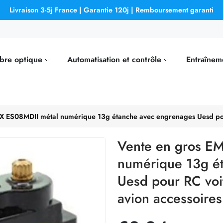
Livraison 3-5j France | Garantie 120j | Remboursement garanti
ibre optique
Automatisation et contrôle
Entraînem
X ES08MDII métal numérique 13g étanche avec engrenages Uesd pour
Vente en gros E
numérique 13g é
Uesd pour RC voi
avion accessoires