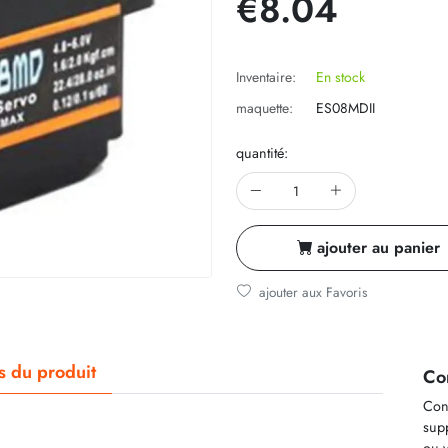
€8.04
Inventaire:
En stock
maquette:
ES08MDII
quantité:
ajouter au panier
ajouter aux Favoris
ls du produit
Co
Cont
supp
ou v