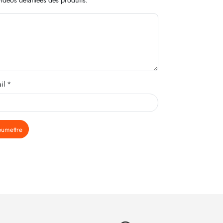
il *
oumettre