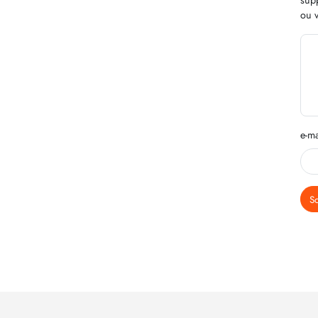
ou v
e-ma
S