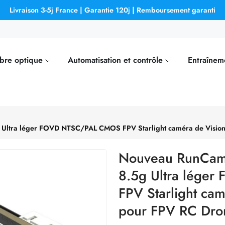
Livraison 3-5j France | Garantie 120j | Remboursement garanti
ibre optique
Automatisation et contrôle
Entraînem
Ultra léger FOVD NTSC/PAL CMOS FPV Starlight caméra de Vision
Nouveau RunCam
8.5g Ultra lég
FPV Starlight ca
pour FPV RC Dro