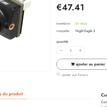
€47.41
Inventaire:
En stock
maquette:
Night Eagle 3
quantité:
ajouter au panier
ajouter aux Favoris
ls du produit
Co
Cont
supp