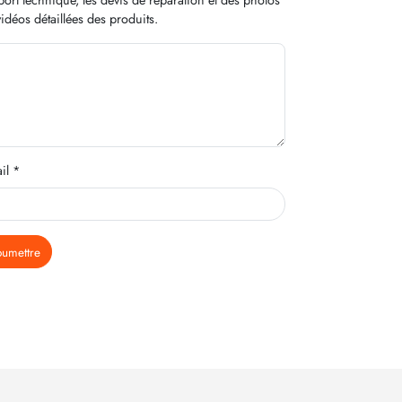
idéos détaillées des produits.
il *
oumettre