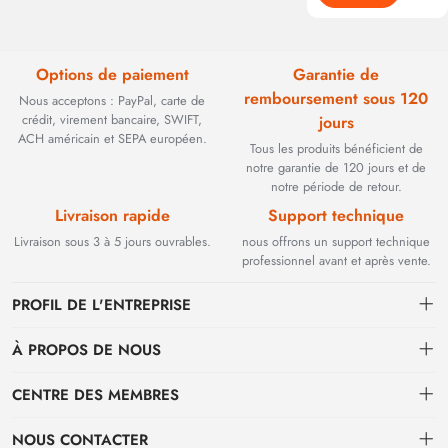
Options de paiement
Garantie de
remboursement sous 120
Nous acceptons : PayPal, carte de
crédit, virement bancaire, SWIFT,
jours
ACH américain et SEPA européen.
Tous les produits bénéficient de
notre garantie de 120 jours et de
notre période de retour.
Livraison rapide
Support technique
Livraison sous 3 à 5 jours ouvrables.
nous offrons un support technique
professionnel avant et après vente.
PROFIL DE L'ENTREPRISE
À PROPOS DE NOUS
Contact
CENTRE DES MEMBRES
Fondée en 2002, BEYOND TECHNOLOGY INTERNATIONAL LIMITED
s'est initialement spécialisée dans les solutions de fibre optique haute
Expédition
centre personnel
performance. Face à l'évolution des réseaux industriels, nous avons
NOUS CONTACTER