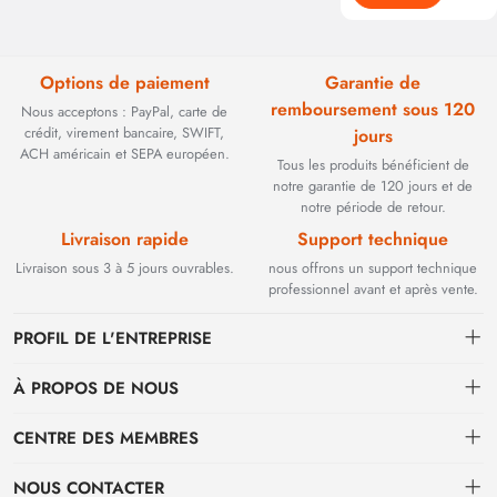
Options de paiement
Garantie de
remboursement sous 120
Nous acceptons : PayPal, carte de
crédit, virement bancaire, SWIFT,
jours
ACH américain et SEPA européen.
Tous les produits bénéficient de
notre garantie de 120 jours et de
notre période de retour.
Livraison rapide
Support technique
Livraison sous 3 à 5 jours ouvrables.
nous offrons un support technique
professionnel avant et après vente.
PROFIL DE L'ENTREPRISE
À PROPOS DE NOUS
Contact
CENTRE DES MEMBRES
Fondée en 2002, BEYOND TECHNOLOGY INTERNATIONAL LIMITED
s'est initialement spécialisée dans les solutions de fibre optique haute
Expédition
centre personnel
performance. Face à l'évolution des réseaux industriels, nous avons
NOUS CONTACTER