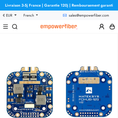
Livraison 3-5j France | Garantie 120j | Remboursement garanti
sales@empowerfiber.com
€ EUR
French