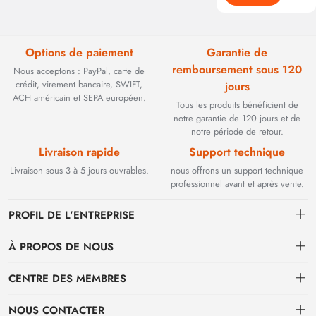
Options de paiement
Garantie de
remboursement sous 120
Nous acceptons : PayPal, carte de
crédit, virement bancaire, SWIFT,
jours
ACH américain et SEPA européen.
Tous les produits bénéficient de
notre garantie de 120 jours et de
notre période de retour.
Livraison rapide
Support technique
Livraison sous 3 à 5 jours ouvrables.
nous offrons un support technique
professionnel avant et après vente.
PROFIL DE L'ENTREPRISE
À PROPOS DE NOUS
Contact
CENTRE DES MEMBRES
Fondée en 2002, BEYOND TECHNOLOGY INTERNATIONAL LIMITED
s'est initialement spécialisée dans les solutions de fibre optique haute
Expédition
centre personnel
performance. Face à l'évolution des réseaux industriels, nous avons
NOUS CONTACTER