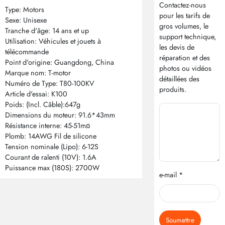
Contactez-nous
Type: Motors
pour les tarifs de
Sexe: Unisexe
gros volumes, le
Tranche d'âge: 14 ans et up
support technique,
Utilisation: Véhicules et jouets à
les devis de
télécommande
réparation et des
Point d'origine: Guangdong, China
photos ou vidéos
Marque nom: T-motor
détaillées des
Numéro de Type: T80-100KV
produits.
Article d'essai: K100
Poids: (Incl. Câble):647g
Dimensions du moteur: 91.6*43mm
Résistance interne: 45-51mΩ
Plomb: 14AWG Fil de silicone
Tension nominale (Lipo): 6-12S
Courant de ralenti (10V): 1.6A
Puissance max (180S): 2700W
e-mail *
Soumettre