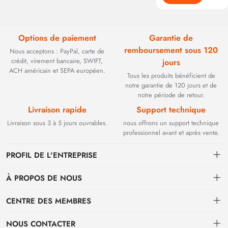
Options de paiement
Garantie de
remboursement sous 120
Nous acceptons : PayPal, carte de
crédit, virement bancaire, SWIFT,
jours
ACH américain et SEPA européen.
Tous les produits bénéficient de
notre garantie de 120 jours et de
notre période de retour.
Livraison rapide
Support technique
Livraison sous 3 à 5 jours ouvrables.
nous offrons un support technique
professionnel avant et après vente.
PROFIL DE L'ENTREPRISE
À PROPOS DE NOUS
Contact
CENTRE DES MEMBRES
Fondée en 2002, BEYOND TECHNOLOGY INTERNATIONAL LIMITED
s'est initialement spécialisée dans les solutions de fibre optique haute
Expédition
centre personnel
performance. Face à l'évolution des réseaux industriels, nous avons
NOUS CONTACTER