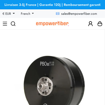
Livraison 3-5j France | Garantie 120j | Remboursement garanti
sales@empowerfiber.com
€ EUR
French